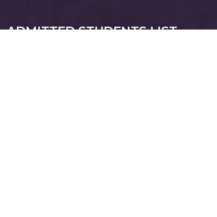
ADMITTED STUDENTS LIST
University of Computer Studies, Mandalay
သိပ္ပံနှင့်နည်းပညာဝန်ကြီးဌာန
အဆင့်မြင့်သိပ္ပံနှင့်နည်းပညာဦးစီးဌာန
မန္တလေးကွန်ပျူတာတက္ကသိုလ်
ပထမနှစ်သင်တန်းဝင်ခွင့် ရရှိသူများ