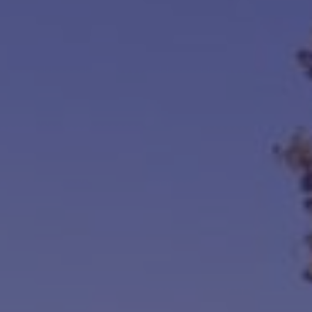
August 2026
January 2021
Categories
ACADEMICS
Verify
Meta
Log in
Entries feed
Comments feed
WordPress.org