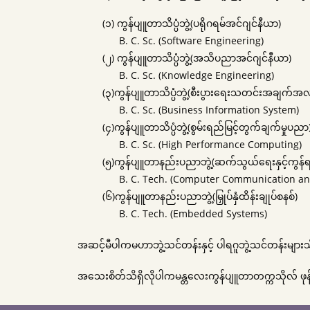
(၁) ကွန်ပျူတာသိပ္ပံဘွဲ့(ပရိုဂရမ်အင်ဂျင်နီယာ)
B. C. Sc. (Software Engineering)
(၂) ကွန်ပျူတာသိပ္ပံဘွဲ့(အသိပညာအင်ဂျင်နီယာ)
B. C. Sc. (Knowledge Engineering)
(၃)ကွန်ပျူတာသိပ္ပံဘွဲ့(စီးပွားရေးသတင်းအချက်အလ
B. C. Sc. (Business Information System)
(၄)ကွန်ပျူတာသိပ္ပံဘွဲ့(စွမ်းရည်မြင့်တွက်ချက်မှုပညာ
B. C. Sc. (High Performance Computing)
(၅)ကွန်ပျူတာနည်းပညာဘွဲ့(ဆက်သွယ်ရေးနှင့်ကွန်
B. C. Tech. (Computer Communication and
(၆)ကွန်ပျူတာနည်းပညာဘွဲ့(မြှုပ်နှံထိန်းချုပ်စနစ်)
B. C. Tech. (Embedded Systems)
အဆင့်မီပါကမဟာဘွဲ့သင်တန်းနှင့် ပါရဂူဘွဲ့သင်တန်းမျာ
အသေးစိတ်သိရှိလိုပါကမန္တလေးကွန်ပျူတာတက္ကသိုလ် ဖုန်