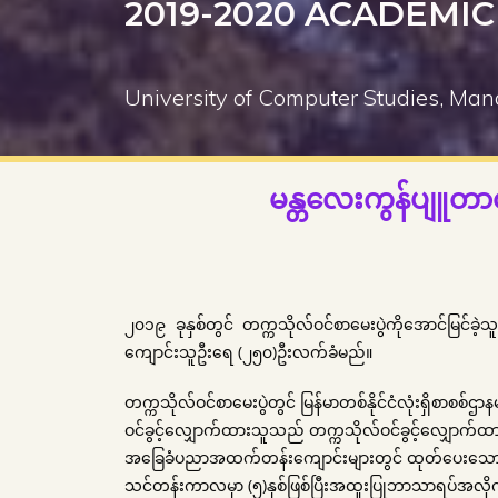
2019-2020 ACADEMI
University of Computer Studies, Ma
မန္တလေးကွန်ပျူတာ
၂၀၁၉ ခုနှစ်တွင် တက္ကသိုလ်ဝင်စာမေးပွဲကိုအောင်မြင်ခဲ့
ကျောင်းသူဦးရေ (၂၅၀)ဦးလက်ခံမည်။
တက္ကသိုလ်ဝင်စာမေးပွဲတွင် မြန်မာတစ်နိုင်ငံလုံးရှိစာစစ
ဝင်ခွင့်လျှောက်ထားသူသည် တက္ကသိုလ်ဝင်ခွင့်လျှောက်ထားခ
အခြေခံပညာအထက်တန်းကျောင်းများတွင် ထုတ်ပေးသောတက္ကသ
သင်တန်းကာလမှာ (၅)နှစ်ဖြစ်ပြီးအထူးပြုဘာသာရပ်အလိုက် အ