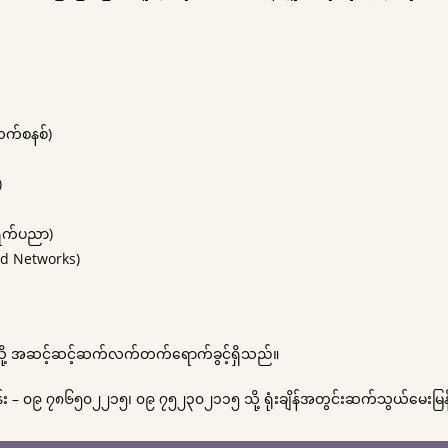
က်စနစ်)
)
ရက်ပညာ)
 Networks)
းသို့ အဆင့်ဆင့်ဆက်လက်တက်ရောက်ခွင့်ရှိသည်။
း – ၀၉ ၇၈၆၅၀၂၂၁၅၊ ၀၉ ၇၅၂၃၀၂၁၁၅ သို့ ရုံးချိန်အတွင်းဆက်သွယ်မေးမြန်