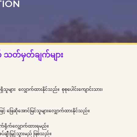
TION
် သတ်မှတ်ချက်များ
ရရှိသူများ လျှောက်ထားနိုင်သည်။ စုစုပေါင်းကျောင်းသား၊
ဖြင့် ဖြေဆိုအောင်မြင်သူများလျှောက်ထားနိုင်သည်။
ုက်ရိုက်လျှောက်ထားရမည်။
ချီးမြှင့်သွားမည် ဖြစ်သည်။