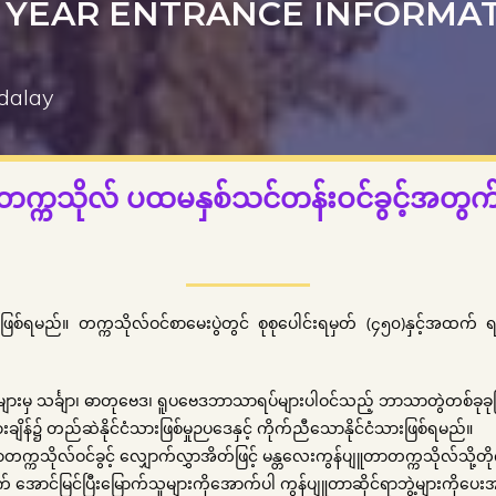
C YEAR ENTRANCE INFORMA
ndalay
တက္ကသိုလ် ပထမနှစ်သင်တန်းဝင်ခွင့်အတွက
သူဖြစ်ရမည်။ တက္ကသိုလ်ဝင်စာမေးပွဲတွင် စုစုပေါင်းရမှတ် (၄၅၀)နှင့်အထက် 
်ဌာနများမှ သင်္ချာ၊ ဓာတုဗေဒ၊ ရူပဗေဒဘာသာရပ်များပါဝင်သည့် ဘာသာတွဲတစ်ခုခု
ျိန်၌ တည်ဆဲနိုင်ငံသားဖြစ်မှုဉပဒေနှင့် ကိုက်ညီသောနိုင်ငံသားဖြစ်ရမည်။
ိုလ်ဝင်ခွင့် လျှောက်လွှာအိတ်ဖြင့် မန္တလေးကွန်ပျူတာတက္ကသိုလ်သို့တိ
ောင်မြင်ပြီးမြောက်သူများကိုအောက်ပါ ကွန်ပျူတာဆိုင်ရာဘွဲ့များကိုပေးအပ်