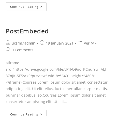
2025-
Continue Reading
2026
ပညာသင်နှစ်
မိုး
PostEmbeded
ရာသီ
အားကစား
Post
Post
Post
ucsm@admin
19 January 2021
Verify
ပြိုင်ပွဲ
author:
published:
category:
Post
0 Comments
များ
comments:
<iframe
src="https://drive.google.com/file/d/1FQ9ncTKCnuiYu_-ALJ-
37nJK-SE5scx0/preview" width="640" height="480">
</iframe>Courses Lorem ipsum dolor sit amet, consectetur
adipiscing elit. Ut elit tellus, luctus nec ullamcorper mattis,
pulvinar dapibus leo.Courses Lorem ipsum dolor sit amet,
consectetur adipiscing elit. Ut elit…
PostEmbeded
Continue Reading